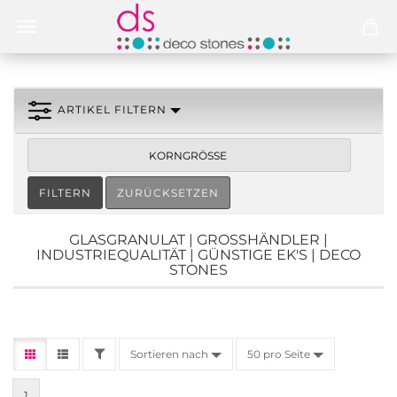
ARTIKEL FILTERN
KORNGRÖSSE
FILTERN
ZURÜCKSETZEN
GLASGRANULAT | GROSSHÄNDLER | I
NDUSTRIEQUALITÄT | GÜNSTIGE EK'S | DECO S
TONES
Sortieren nach
50 pro Seite
1