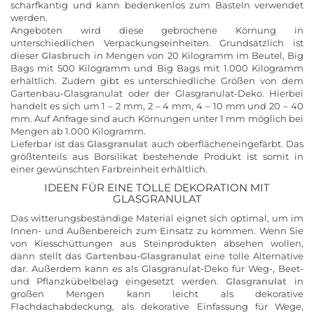
scharfkantig und kann bedenkenlos zum Basteln verwendet
werden.
Angeboten wird diese gebrochene Körnung in
unterschiedlichen Verpackungseinheiten. Grundsätzlich ist
dieser
Glasbruch
in Mengen von 20 Kilogramm im Beutel, Big
Bags mit 500 Kilogramm und Big Bags mit 1.000 Kilogramm
erhältlich. Zudem gibt es unterschiedliche Größen von dem
Gartenbau-Glasgranulat oder der Glasgranulat-Deko. Hierbei
handelt es sich um 1 – 2 mm, 2 – 4 mm, 4 – 10 mm und 20 – 40
mm. Auf Anfrage sind auch Körnungen unter 1 mm möglich bei
Mengen ab 1.000 Kilogramm.
Lieferbar ist das
Glasgranulat
auch oberflächeneingefärbt. Das
größtenteils aus Borsilikat bestehende Produkt ist somit in
einer gewünschten Farbreinheit erhältlich.
IDEEN FÜR EINE TOLLE DEKORATION MIT
GLASGRANULAT
Das witterungsbeständige Material eignet sich optimal, um im
Innen- und Außenbereich zum Einsatz zu kommen. Wenn Sie
von Kiesschüttungen aus Steinprodukten absehen wollen,
dann stellt das
Gartenbau-Glasgranulat
eine tolle Alternative
dar. Außerdem kann es als Glasgranulat-Deko für Weg-, Beet-
und Pflanzkübelbelag eingesetzt werden.
Glasgranulat
in
großen Mengen kann leicht als dekorative
Flachdachabdeckung, als dekorative Einfassung für Wege,