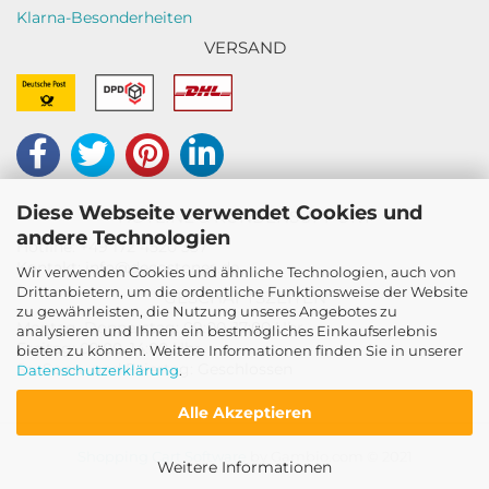
Klarna-Besonderheiten
VERSAND
Diese Webseite verwendet Cookies und
HOTLINE & KUNDENSUPPORT
andere Technologien
Hotline: +49 172 4520 357
Kontakt: info@decostones.de
Wir verwenden Cookies und ähnliche Technologien, auch von
Drittanbietern, um die ordentliche Funktionsweise der Website
GESCHÄFTSZEITEN
zu gewährleisten, die Nutzung unseres Angebotes zu
Montag–Donnerstag: 09:00–17:00 Uhr
analysieren und Ihnen ein bestmögliches Einkaufserlebnis
Freitag: 09:00–14:00 Uhr
bieten zu können. Weitere Informationen finden Sie in unserer
Sa, Sonn- und Feiertag: Geschlossen
Datenschutzerklärung
.
Alle Akzeptieren
Shopping Cart Software
by Gambio.com © 2021
Weitere Informationen