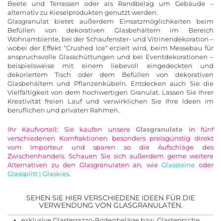
Beete und Terrassen oder als Randbelag um Gebäude –
alternativ zu Kieselprodukten genutzt werden.
Glasgranulat bietet außerdem Einsatzmöglichkeiten beim
Befüllen von dekorativen Glasbehältern im Bereich
Wohnambiente, bei der Schaufenster- und Vitrinendekoration –
wobei der Effekt “Crushed Ice“ erzielt wird, beim Messebau für
anspruchsvolle Glasschüttungen und bei Eventdekorationen –
beispielsweise mit einem liebevoll eingedeckten und
dekoriertem Tisch oder dem Befüllen von dekorativen
Glasbehältern und Pflanzenkübeln. Entdecken auch Sie die
Vielfältigkeit von dem hochwertigen Granulat. Lassen Sie Ihrer
Kreativität freien Lauf und verwirklichen Sie Ihre Ideen im
beruflichen und privaten Rahmen.
Ihr Kaufvorteil: Sie kaufen unsere
Glasgranulate
in fünf
verschiedenen Kornfraktionen besonders preisgünstig direkt
vom Importeur und sparen so die Aufschläge des
Zwischenhandels. Schauen Sie sich außerdem gerne weitere
Alternativen zu den Glasgranulaten an, wie
Glassteine
oder
Glassplitt | Glaskies
.
SEHEN SIE HIER VERSCHIEDENE IDEEN FÜR DIE
VERWENDUNG VON GLASGRANULATEN.
exklusive Glasterrazzo-Bodenbeläge bzw. Glasteppiche