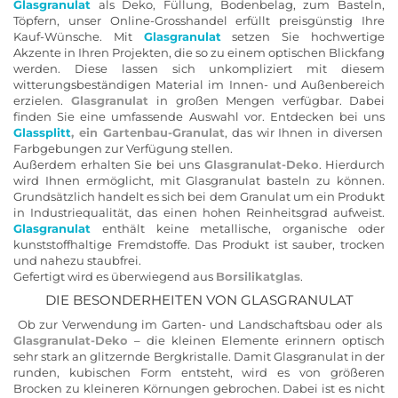
Glasgranulat
als Deko, Füllung, Bodenbelag, zum Basteln,
Töpfern, unser Online-Grosshandel erfüllt preisgünstig Ihre
Kauf-Wünsche. Mit
Glasgranulat
setzen Sie hochwertige
Akzente in Ihren Projekten, die so zu einem optischen Blickfang
werden. Diese lassen sich unkompliziert mit diesem
witterungsbeständigen Material im Innen- und Außenbereich
erzielen.
Glasgranulat
in großen Mengen verfügbar. Dabei
finden Sie eine umfassende Auswahl vor. Entdecken bei uns
Glassplitt
, ein Gartenbau-Granulat
, das wir Ihnen in diversen
Farbgebungen zur Verfügung stellen.
Außerdem erhalten Sie bei uns
Glasgranulat-Deko
. Hierdurch
wird Ihnen ermöglicht, mit Glasgranulat basteln zu können.
Grundsätzlich handelt es sich bei dem Granulat um ein Produkt
in Industriequalität, das einen hohen Reinheitsgrad aufweist.
Glasgranulat
enthält keine metallische, organische oder
kunststoffhaltige Fremdstoffe. Das Produkt ist sauber, trocken
und nahezu staubfrei.
Gefertigt wird es überwiegend aus
Borsilikatglas
.
DIE BESONDERHEITEN VON GLASGRANULAT
Ob zur Verwendung im Garten- und Landschaftsbau oder als
Glasgranulat-Deko
– die kleinen Elemente erinnern optisch
sehr stark an glitzernde Bergkristalle. Damit Glasgranulat in der
runden, kubischen Form entsteht, wird es von größeren
Brocken zu kleineren Körnungen gebrochen. Dabei ist es nicht