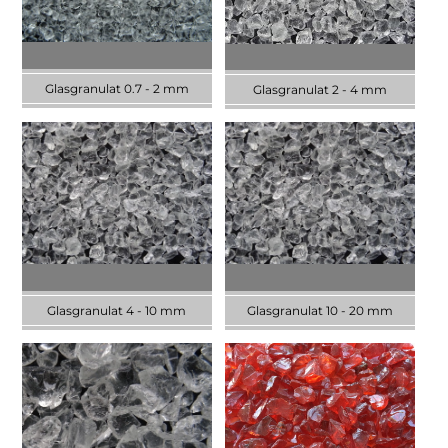
Glasgranulat 0.7 - 2 mm
Glasgranulat 2 - 4 mm
Wir liefern Industriequalität.
Wir liefern Industriequalität.
Sauber, trocken, staubfrei.
Sauber, trocken, staubfrei.
JETZT ENTDECKEN
JETZT ENTDECKEN
Glasgranulat 4 - 10 mm
Glasgranulat 10 - 20 mm
Wir liefern Industriequalität.
Wir liefern Industriequalität.
Sauber, trocken, staubfrei.
Sauber, trocken, staubfrei.
JETZT ENTDECKEN
JETZT ENTDECKEN