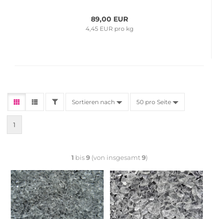
89,00 EUR
4,45 EUR pro kg
Sortieren nach
50 pro Seite
1
1
bis
9
(von insgesamt
9
)