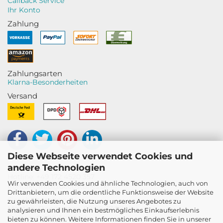
Callback Service
Ihr Konto
Zahlung
Zahlungsarten
Klarna-Besonderheiten
Versand
Diese Webseite verwendet Cookies und
andere Technologien
Hotline & Kundensupport
Hotline: +49 172 4520 357
Wir verwenden Cookies und ähnliche Technologien, auch von
Kontakt: info@decostones.de
Drittanbietern, um die ordentliche Funktionsweise der Website
Geschäftszeiten
zu gewährleisten, die Nutzung unseres Angebotes zu
Montag–Donnerstag: 09:00–17:00 Uhr
analysieren und Ihnen ein bestmögliches Einkaufserlebnis
Freitag: 09:00–14:00 Uhr
bieten zu können. Weitere Informationen finden Sie in unserer