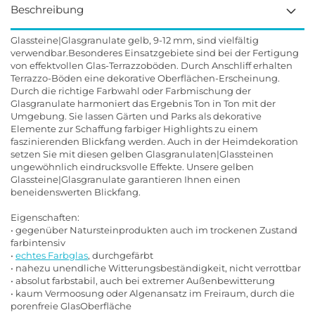
Beschreibung
Glassteine|Glasgranulate gelb, 9-12 mm, sind vielfältig
verwendbar.Besonderes Einsatzgebiete sind bei der Fertigung
von effektvollen Glas-Terrazzoböden. Durch Anschliff erhalten
Terrazzo-Böden eine dekorative Oberflächen-Erscheinung.
Durch die richtige Farbwahl oder Farbmischung der
Glasgranulate harmoniert das Ergebnis Ton in Ton mit der
Umgebung. Sie lassen Gärten und Parks als dekorative
Elemente zur Schaffung farbiger Highlights zu einem
faszinierenden Blickfang werden. Auch in der Heimdekoration
setzen Sie mit diesen gelben Glasgranulaten|Glassteinen
ungewöhnlich eindrucksvolle Effekte. Unsere gelben
Glassteine|Glasgranulate garantieren Ihnen einen
beneidenswerten Blickfang.
Eigenschaften:
• gegenüber Natursteinprodukten auch im trockenen Zustand
farbintensiv
•
echtes Farbglas
, durchgefärbt
• nahezu unendliche Witterungsbeständigkeit, nicht verrottbar
• absolut farbstabil, auch bei extremer Außenbewitterung
• kaum Vermoosung oder Algenansatz im Freiraum, durch die
porenfreie GlasOberfläche