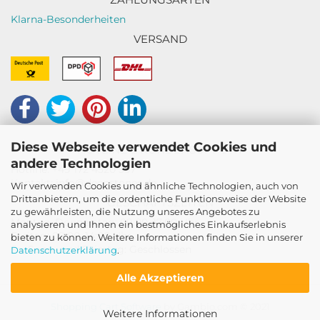
Klarna-Besonderheiten
VERSAND
Diese Webseite verwendet Cookies und
HOTLINE & KUNDENSUPPORT
andere Technologien
Hotline: +49 172 4520 357
Kontakt: info@decostones.de
Wir verwenden Cookies und ähnliche Technologien, auch von
Drittanbietern, um die ordentliche Funktionsweise der Website
GESCHÄFTSZEITEN
zu gewährleisten, die Nutzung unseres Angebotes zu
Montag–Donnerstag: 09:00–17:00 Uhr
analysieren und Ihnen ein bestmögliches Einkaufserlebnis
Freitag: 09:00–14:00 Uhr
bieten zu können. Weitere Informationen finden Sie in unserer
Sa, Sonn- und Feiertag: Geschlossen
Datenschutzerklärung
.
Alle Akzeptieren
Shopping Cart Software
by Gambio.com © 2021
Weitere Informationen