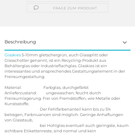
FRAGE ZUM PRODUKT
Beschreibung
Glaskies
5-10mm gletschergrün, auch Glassplitt oder
Glasschotter genannt, ist ein Recycling-Produkt aus
Behälterglas oder Industrieflachglas. Glaskies ist ein
interessantes und ansprechendes Gestaltungselement in der
Freiraumgestaltung.
Material: Farbglas, durchgefärbt
Anlieferzustand: ungewaschen, feucht durch
Freiraumlagerung. Frei von Fremdstoffen, wie Metalle oder
Kunstsstoffe.
Der Fehlfarbenanteil kann bis zu 5%
betragen, Farbnuancen sind möglich. Geringe Anhaftungen
von Glasstaub,
bei Hohlglas eventuell auch geringste, kaum
sichtbare Etikettenreste, sind normal und kein